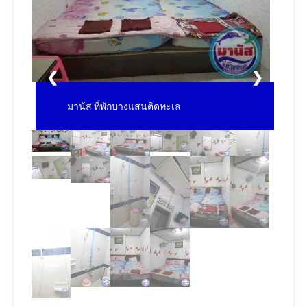
❮
❯
มานัส ที่พักบางแสนติดทะเล