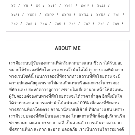
X7
X8
X9
Xx10
Xx11
Xx12
Xx41
Xx51
XXR1
XXR2
XXR3
XXR4
XXR5
Za1
Za2
Za3
Za4
Za5
Za6
Za7
Za8
Za9
ABOUT ME
เราคือระบบผู้รับจองสถานที่พักริมหาดบางแสน ซึ่งเราได้รับมอบ
หมายให้รับจองที่พักโดยตรง ท่านจึงมั่นใจได้ว่า การจองที่พักจาก
ทางเวปไซด์นี้ เป็นการจองที่พักจากทางสถานที่ัพักโดยตรง จะมี
ความปลอดภัยสูงเพราะไม่ผ่านตัวแทนหรือคนกลางในการจอง
ที่พัก และประหยัดกว่าถูกกว่าเพราะไม่เสียค่านายหน้าให้ตัวแทน
ผู้รับจองแต่จองกับทางที่พักโดยตรงจะได้ราคาต่ำสุด อีกทั้งมั่นใจ
ได้ว่าท่านจะสามารถเข้าพักได้แน่นอน100% เมื่อจองที่พักผ่าน
ทางสถานที่พักโดยตรง จากมานัสเกสท์เฮ้าส์
ที่พักบางแสน
เพราะ
เรามีระบบจองที่พักเป็นของเราเอง โดยสถานที่พักตั้งอยู่บริเวณริม
ชายหาดบางแสน บรรยากาศดี เป็นส่วนตัว การเดินทางสะดวก
ซึ่งสถานที่พัก สะดวก สะอาด ปลอดภัย เราเน้นการบริการอย่างดี